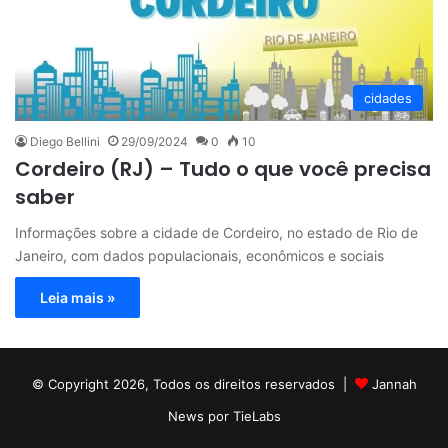
cidades
Diego Bellini
29/09/2024
0
10
Cordeiro (RJ) – Tudo o que você precisa
saber
Informações sobre a cidade de Cordeiro, no estado de Rio de
Janeiro, com dados populacionais, econômicos e sociais
Leia mais »
© Copyright 2026, Todos os direitos reservados |
Jannah
News por TieLabs