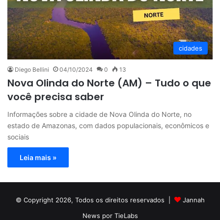
cidades
Diego Bellini
04/10/2024
0
13
Nova Olinda do Norte (AM) – Tudo o que
você precisa saber
Informações sobre a cidade de Nova Olinda do Norte, no
estado de Amazonas, com dados populacionais, econômicos e
sociais
Leia mais »
© Copyright 2026, Todos os direitos reservados |
Jannah
News por TieLabs