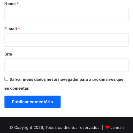
r
Nome
*
i
o
*
E-mail
*
Site
Salvar meus dados neste navegador para a próxima vez que
eu comentar.
© Copyright 2026, Todos os direitos reservados |
Jannah