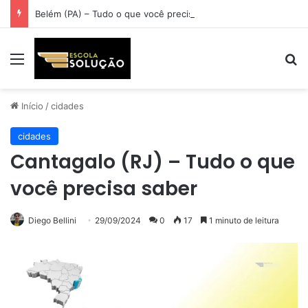
Belém (PA) – Tudo o que você precisa saber
Menu
Pr
Início
/
cidades
cidades
Cantagalo (RJ) – Tudo o que
você precisa saber
Diego Bellini
29/09/2024
0
17
1 minuto de leitura