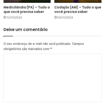
Medicilândia (PA) – Tudo o
Codajás (AM) – Tudo o que
que você precisa saber
você precisa saber
13/10/2024
05/10/2024
Deixe um comentário
O seu endereço de e-mail não será publicado.
Campos
obrigatórios são marcados com
*
C
o
m
e
n
t
á