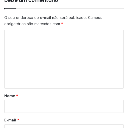
Deixe um comentário
O seu endereço de e-mail não será publicado.
Campos
obrigatórios são marcados com
*
C
o
m
e
n
t
á
r
Nome
*
i
o
*
E-mail
*