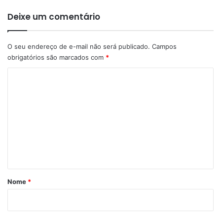
Deixe um comentário
O seu endereço de e-mail não será publicado.
Campos
obrigatórios são marcados com
*
C
o
m
e
n
t
á
r
Nome
*
i
o