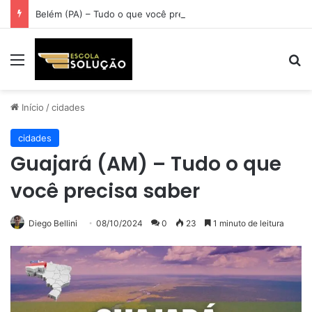
Belém (PA) – Tudo o que você precisa saber
Menu
Pr
Início
/
cidades
cidades
Guajará (AM) – Tudo o que
você precisa saber
Diego Bellini
08/10/2024
0
23
1 minuto de leitura