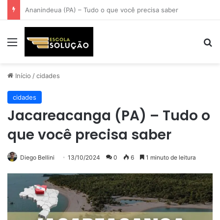
Santarém (PA) – Tudo o que você precisa saber
Menu
Pr
Início
/
cidades
cidades
Jacareacanga (PA) – Tudo o
que você precisa saber
Diego Bellini
13/10/2024
0
6
1 minuto de leitura