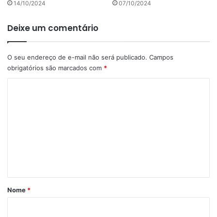
14/10/2024
07/10/2024
Deixe um comentário
O seu endereço de e-mail não será publicado.
Campos
obrigatórios são marcados com
*
C
o
m
e
n
t
á
r
Nome
*
i
o