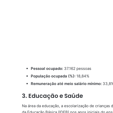
Pessoal ocupado:
37.162 pessoas
População ocupada (%):
18,84%
Remuneração até meio salário mínimo:
33,8
3. Educação e Saúde
Na área da educação, a escolarização de crianças 
da Educação Básica (IDEB) nos anos iniciais do ens