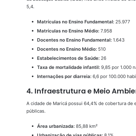
5,4.
Matrículas no Ensino Fundamental:
25.977
Matrículas no Ensino Médio:
7.958
Docentes no Ensino Fundamental:
1.643
Docentes no Ensino Médio:
510
Estabelecimentos de Saúde:
26
Taxa de mortalidade infantil:
9,85 por 1.000 n
Internações por diarreia:
6,6 por 100.000 habi
4. Infraestrutura e Meio Ambi
A cidade de Maricá possui 64,4% de cobertura de e
públicas.
Área urbanizada:
85,88 km²
Urbanização de vias públicas:
8,1%