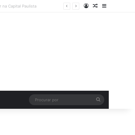
Entrar
Artigo aleatório
Barra Latera
Procurar
por