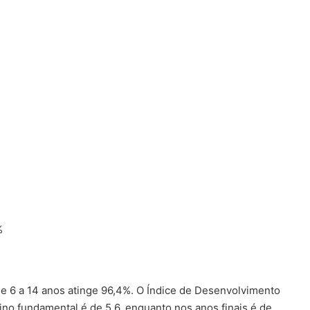
%
de 6 a 14 anos atinge 96,4%. O Índice de Desenvolvimento
ino fundamental é de 5,6, enquanto nos anos finais é de