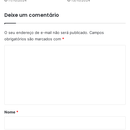
11/10/2024
13/10/2024
Deixe um comentário
O seu endereço de e-mail não será publicado.
Campos
obrigatórios são marcados com
*
C
o
m
e
n
t
á
r
Nome
*
i
o