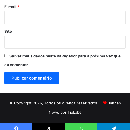
*
E-mail
*
Site
Salvar meus dados neste navegador para a próxima vez que
eu comentar.
© Copyright 2026, Todos os direitos reservados |
Jannah
News por TieLabs