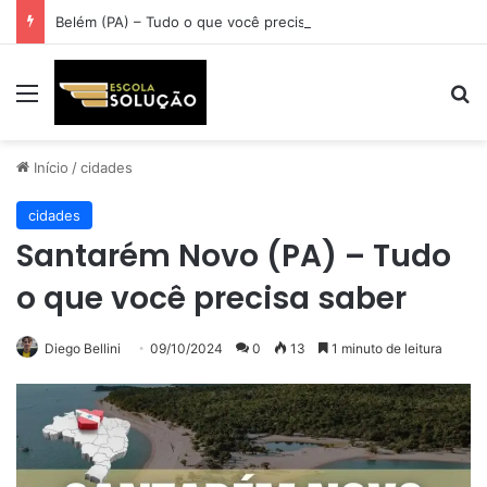
Belém (PA) – Tudo o que você precisa saber
Menu
Pr
Início
/
cidades
cidades
Santarém Novo (PA) – Tudo
o que você precisa saber
Diego Bellini
09/10/2024
0
13
1 minuto de leitura