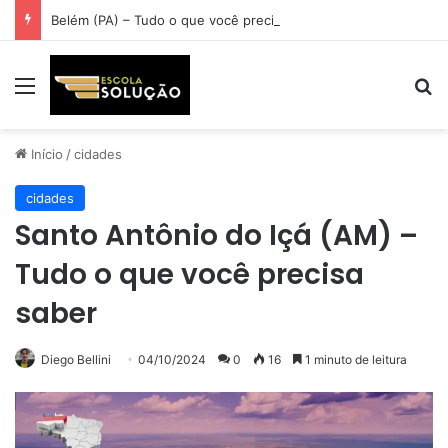
Belém (PA) – Tudo o que você precisa saber
Menu
Pr
Início
/
cidades
cidades
Santo Antônio do Içá (AM) –
Tudo o que você precisa
saber
Diego Bellini
04/10/2024
0
16
1 minuto de leitura