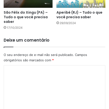
São Félix do Xingu (PA) –
Aperibé (RJ) – Tudo o que
Tudo o que você precisa
você precisa saber
saber
29/09/2024
17/10/2024
Deixe um comentário
O seu endereço de e-mail não será publicado.
Campos
obrigatórios são marcados com
*
C
o
m
e
n
t