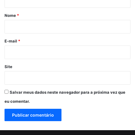
á
r
Nome
*
i
o
*
E-mail
*
Site
Salvar meus dados neste navegador para a próxima vez que
eu comentar.